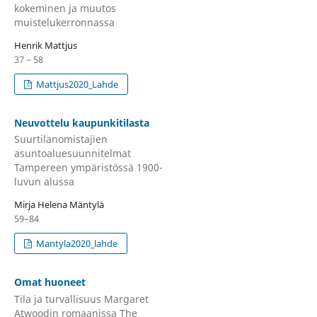
kokeminen ja muutos
muistelukerronnassa
Henrik Mattjus
37 – 58
Mattjus2020_Lahde
Neuvottelu kaupunkitilasta
Suurtilanomistajien
asuntoaluesuunnitelmat
Tampereen ympäristössä 1900-
luvun alussa
Mirja Helena Mäntylä
59–84
Mantyla2020_lahde
Omat huoneet
Tila ja turvallisuus Margaret
Atwoodin romaanissa The