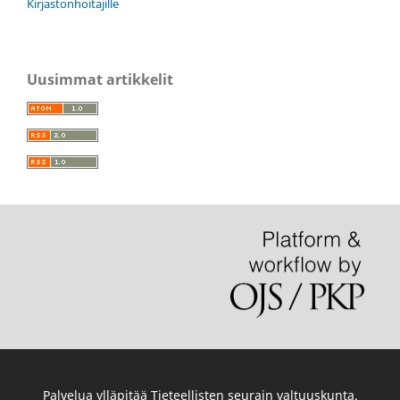
Kirjastonhoitajille
Uusimmat artikkelit
Palvelua ylläpitää
Tieteellisten seurain valtuuskunta
.