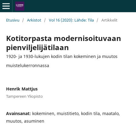
Etusivu
/
Arkistot
/
Vol 16 (2020): Lähde: Tila
/
Artikkelit
Kotitorpasta modernisoituvaan
pienviljelijätilaan
1920- ja 1930-lukujen kodin tilan kokeminen ja muutos
muistelukerronnassa
Henrik Mattjus
Tampereen Yliopisto
Avainsanat:
kokeminen, muistitieto, kodin tila, maatalo,
muutos, asuminen