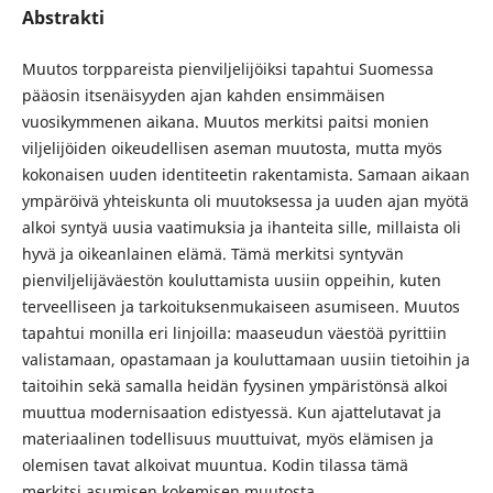
Abstrakti
Muutos torppareista pienviljelijöiksi tapahtui Suomessa
pääosin itsenäisyyden ajan kahden ensimmäisen
vuosikymmenen aikana. Muutos merkitsi paitsi monien
viljelijöiden oikeudellisen aseman muutosta, mutta myös
kokonaisen uuden identiteetin rakentamista. Samaan aikaan
ympäröivä yhteiskunta oli muutoksessa ja uuden ajan myötä
alkoi syntyä uusia vaatimuksia ja ihanteita sille, millaista oli
hyvä ja oikeanlainen elämä. Tämä merkitsi syntyvän
pienviljelijäväestön kouluttamista uusiin oppeihin, kuten
terveelliseen ja tarkoituksenmukaiseen asumiseen. Muutos
tapahtui monilla eri linjoilla: maaseudun väestöä pyrittiin
valistamaan, opastamaan ja kouluttamaan uusiin tietoihin ja
taitoihin sekä samalla heidän fyysinen ympäristönsä alkoi
muuttua modernisaation edistyessä. Kun ajattelutavat ja
materiaalinen todellisuus muuttuivat, myös elämisen ja
olemisen tavat alkoivat muuntua. Kodin tilassa tämä
merkitsi asumisen kokemisen muutosta.