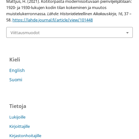
Mattjus, H. (2021). Kotitorpasta modernisoituvaan pienviljelijätilaan:
1920- ja 1930-lukujen kodin tilan kokeminen ja muutos
muistelukerronnassa.
Lähde: Historiatieteellinen Aikakauskirja
,
16
, 37 –
58.
https://lahde.journal.fi/article/view/101448
Viittausmuodot
Kieli
English
Suomi
Tietoja
Lukijoille
Kirjoittajille
Kirjastonhoitajille