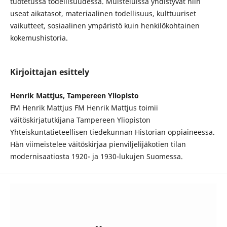
tuotetussa todellisuudessa. Muisteluissa yhdistyvät niin
useat aikatasot, materiaalinen todellisuus, kulttuuriset
vaikutteet, sosiaalinen ympäristö kuin henkilökohtainen
kokemushistoria.
Kirjoittajan esittely
Henrik Mattjus, Tampereen Yliopisto
FM Henrik Mattjus FM Henrik Mattjus toimii
väitöskirjatutkijana Tampereen Yliopiston
Yhteiskuntatieteellisen tiedekunnan Historian oppiaineessa.
Hän viimeistelee väitöskirjaa pienviljelijäkotien tilan
modernisaatiosta 1920- ja 1930-lukujen Suomessa.