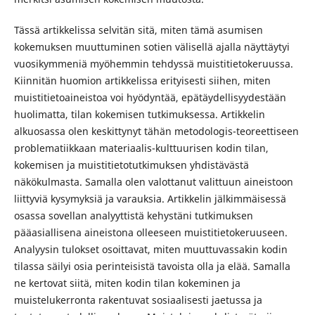
Tässä artikkelissa selvitän sitä, miten tämä asumisen
kokemuksen muuttuminen sotien välisellä ajalla näyttäytyi
vuosikymmeniä myöhemmin tehdyssä muistitietokeruussa.
Kiinnitän huomion artikkelissa erityisesti siihen, miten
muistitietoaineistoa voi hyödyntää, epätäydellisyydestään
huolimatta, tilan kokemisen tutkimuksessa. Artikkelin
alkuosassa olen keskittynyt tähän metodologis-teoreettiseen
problematiikkaan materiaalis-kulttuurisen kodin tilan,
kokemisen ja muistitietotutkimuksen yhdistävästä
näkökulmasta. Samalla olen valottanut valittuun aineistoon
liittyviä kysymyksiä ja varauksia. Artikkelin jälkimmäisessä
osassa sovellan analyyttistä kehystäni tutkimuksen
pääasiallisena aineistona olleeseen muistitietokeruuseen.
Analyysin tulokset osoittavat, miten muuttuvassakin kodin
tilassa säilyi osia perinteisistä tavoista olla ja elää. Samalla
ne kertovat siitä, miten kodin tilan kokeminen ja
muistelukerronta rakentuvat sosiaalisesti jaetussa ja