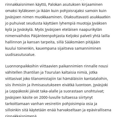
rinnakkaisnimen käyttö, Palokan asutuksen kirjaaminen
omaksi kyläkseen ja ikään kuin pohjoisrajaksi samoin kuin
Jyväsjoen nimen muokkaaminen. Otaksuttavasti asukkaatkin
jo puhuivat seudusta käyttäen lyhempiä muotoja Jyväksen
kylä ja Jyväskylä. Myös Jyväsjoen eteläisen naapurikylän
nimenvaihdos Päijänteenpohjasta Keljoksi palveli yhtä lailla
hallinnon ja kansan tarpeita, sillä Sääksmäen pitäjään
kuului toinenkin, kauempana sijaitseva samanniminen
uudisasutusalue.
Luonnonpaikkoihin viittaavien paikannimien rinnalle nousi
vähitellen Ihantilan ja Tourulan kaltaisia nimiä, jotka
viittasivat joko tilanomistajiin tai hämäläisiin kantataloihin,
siis ihmisiin ja ihmisasutukseen eivätkä luontoon. Jyväsjoki
ja Leppäkoski jäivät taka-alalle ja suorastaan unohtuivat;
Jyväsjoen käsite on 2000-luvulle tultaessa siirtynyt
tarkoittamaan vanhan vesireitin pohjoisimpia osia ja
silloinkin sitä käytetään enää harvakseltaan ja epävirallisena
rinnakkaisnimenä.