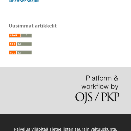
Kirjastonhoitajille
Uusimmat artikkelit
Palvelua ylläpitää
Tieteellisten seurain valtuuskunta
.