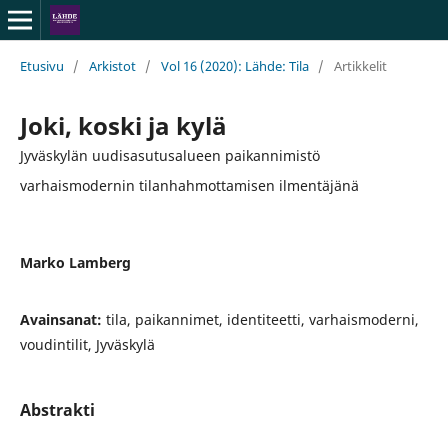
Etusivu
/
Arkistot
/
Vol 16 (2020): Lähde: Tila
/
Artikkelit
Joki, koski ja kylä
Jyväskylän uudisasutusalueen paikannimistö
varhaismodernin tilanhahmottamisen ilmentäjänä
Marko Lamberg
Avainsanat:
tila, paikannimet, identiteetti, varhaismoderni,
voudintilit, Jyväskylä
Abstrakti