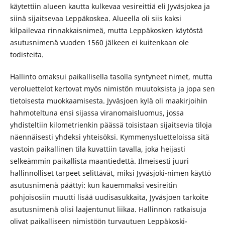
käytettiin alueen kautta kulkevaa vesireittiä eli Jyväsjokea ja
siinä sijaitsevaa Leppäkoskea. Alueella oli siis kaksi
kilpailevaa rinnakkaisnimeä, mutta Leppäkosken käytöstä
asutusnimenä vuoden 1560 jälkeen ei kuitenkaan ole
todisteita.
Hallinto omaksui paikallisella tasolla syntyneet nimet, mutta
veroluettelot kertovat myös nimistön muutoksista ja jopa sen
tietoisesta muokkaamisesta. Jyväsjoen kylä oli maakirjoihin
hahmoteltuna ensi sijassa viranomaisluomus, jossa
yhdisteltiin kilometrienkin päässä toisistaan sijaitsevia tiloja
näennäisesti yhdeksi yhteisöksi. Kymmenysluetteloissa sitä
vastoin paikallinen tila kuvattiin tavalla, joka heijasti
selkeämmin paikallista maantiedettä. Ilmeisesti juuri
hallinnolliset tarpeet selittävät, miksi Jyväsjoki-nimen käyttö
asutusnimenä päättyi: kun kauemmaksi vesireitin
pohjoisosiin muutti lisää uudisasukkaita, Jyväsjoen tarkoite
asutusnimenä olisi laajentunut liikaa. Hallinnon ratkaisuja
olivat paikalliseen nimistöön turvautuen Leppäkoski-