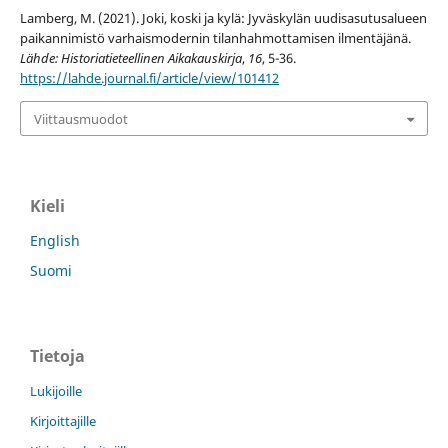
Lamberg, M. (2021). Joki, koski ja kylä: Jyväskylän uudisasutusalueen
paikannimistö varhaismodernin tilanhahmottamisen ilmentäjänä.
Lähde: Historiatieteellinen Aikakauskirja
,
16
, 5-36.
https://lahde.journal.fi/article/view/101412
Viittausmuodot
Kieli
English
Suomi
Tietoja
Lukijoille
Kirjoittajille