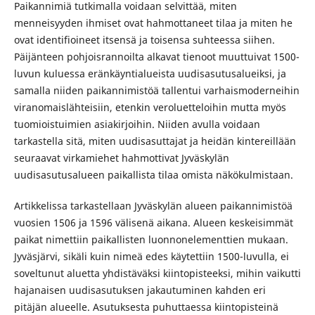
Paikannimiä tutkimalla voidaan selvittää, miten
menneisyyden ihmiset ovat hahmottaneet tilaa ja miten he
ovat identifioineet itsensä ja toisensa suhteessa siihen.
Päijänteen pohjoisrannoilta alkavat tienoot muuttuivat 1500-
luvun kuluessa eränkäyntialueista uudisasutusalueiksi, ja
samalla niiden paikannimistöä tallentui varhaismoderneihin
viranomaislähteisiin, etenkin veroluetteloihin mutta myös
tuomioistuimien asiakirjoihin. Niiden avulla voidaan
tarkastella sitä, miten uudisasuttajat ja heidän kintereillään
seuraavat virkamiehet hahmottivat Jyväskylän
uudisasutusalueen paikallista tilaa omista näkökulmistaan.
Artikkelissa tarkastellaan Jyväskylän alueen paikannimistöä
vuosien 1506 ja 1596 välisenä aikana. Alueen keskeisimmät
paikat nimettiin paikallisten luonnonelementtien mukaan.
Jyväsjärvi, sikäli kuin nimeä edes käytettiin 1500-luvulla, ei
soveltunut aluetta yhdistäväksi kiintopisteeksi, mihin vaikutti
hajanaisen uudisasutuksen jakautuminen kahden eri
pitäjän alueelle. Asutuksesta puhuttaessa kiintopisteinä