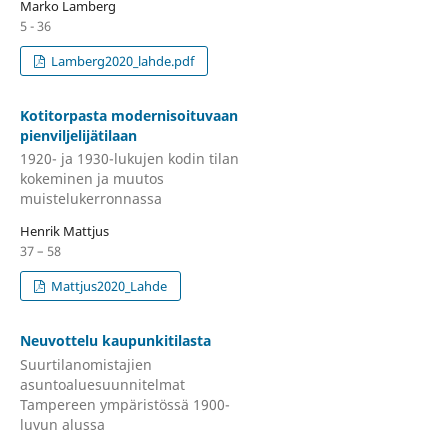
Marko Lamberg
5 - 36
Lamberg2020_lahde.pdf
Kotitorpasta modernisoituvaan
pienviljelijätilaan
1920- ja 1930-lukujen kodin tilan
kokeminen ja muutos
muistelukerronnassa
Henrik Mattjus
37 – 58
Mattjus2020_Lahde
Neuvottelu kaupunkitilasta
Suurtilanomistajien
asuntoaluesuunnitelmat
Tampereen ympäristössä 1900-
luvun alussa