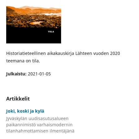
Historiatieteellinen aikakauskirja Lähteen vuoden 2020
teemana on tila.
Julkaistu:
2021-01-05
Artikkelit
Joki, koski ja kylä
Jyväskylän uudisasutusalueen
paikannimistö varhaismodernin
tilanhahmottamisen ilmentäjänä